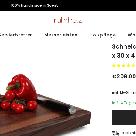
persönlicher Kundenservice
Servierbretter
Messerleisten
Holzpflege
Wo
Schnei
x 30 x 
€209.0
inkl. MwSt. 
In 2-4 Tagen
Kostenf