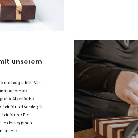
mit unserem
and hergestellt. Alle
t und nochmals
 glatte Oberfläche.
-Leinöl und versiegeln
-Leinöl und Bio-
h in der veganen
nn unsere