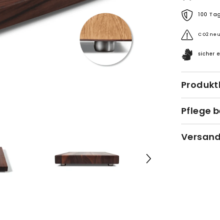
100 Ta
CO2 neu
sicher 
Produkt
Pflege 
Versand