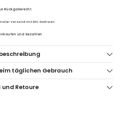
ge Rückgaberecht
traler Versand mit DHL GoGreen
einkaufen und bezahlen
beschreibung
beim täglichen Gebrauch
 und Retoure