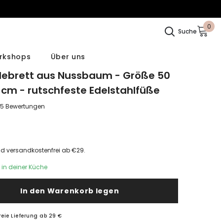
0
0
Suche
Arti
rkshops
Über uns
debrett aus Nussbaum - Größe 50
4 cm - rutschfeste Edelstahlfüße
5 Bewertungen
0
und versandkostenfrei ab €29.
 in deiner Küche
In den Warenkorb legen
reie Lieferung ab 29 €